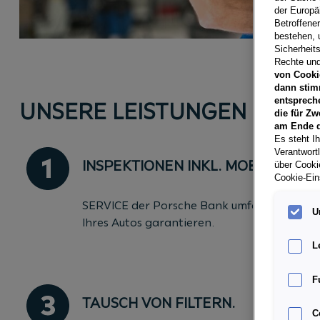
der Europä
Betroffene
bestehen, 
Sicherheits
Rechte und
von Cooki
dann stim
entsprech
UNSERE LEISTUNGEN
die für Zw
am Ende d
Es steht Ih
Verantwort
INSPEKTIONEN INKL. MOBILITÄTSG
über Cookie
Cookie-Ein
SERVICE der Porsche Bank umfasst alle Leis
U
Ihres Autos garantieren.
L
F
TAUSCH VON FILTERN.
C