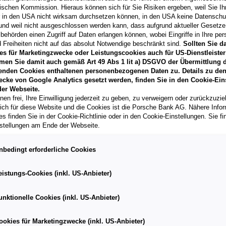
ischen Kommission. Hieraus können sich für Sie Risiken ergeben, weil Sie Ih
r in den USA nicht wirksam durchsetzen können, in den USA keine Datensch
und weil nicht ausgeschlossen werden kann, dass aufgrund aktueller Gesetz
behörden einen Zugriff auf Daten erlangen können, wobei Eingriffe in Ihre per
 Freiheiten nicht auf das absolut Notwendige beschränkt sind.
Sollten Sie d
es für Marketingzwecke oder Leistungscookies auch für US-Dienstleister
men Sie damit auch gemäß Art 49 Abs 1 lit a) DSGVO der Übermittlung d
enden Cookies enthaltenen personenbezogenen Daten zu. Details zu den
ecke von Google Analytics gesetzt werden, finden Sie in den Cookie-Ein
er Webseite.
nen frei, Ihre Einwilligung jederzeit zu geben, zu verweigern oder zurückzuzie
lich für diese Website und die Cookies ist die Porsche Bank AG. Nähere Info
ARANTIE.
ÖLWECHSEL 
s finden Sie in der Cookie-Richtlinie oder in den Cookie-Einstellungen. Sie fi
stellungen am Ende der Webseite.
tungen, die den Werterhalt
Motor-, Getrieb
nbedingt erforderliche Cookies
eistungs-Cookies (inkl. US-Anbieter)
unktionelle Cookies (inkl. US-Anbieter)
§57A-ÜBERP
ookies für Marketingzwecke (inkl. US-Anbieter)