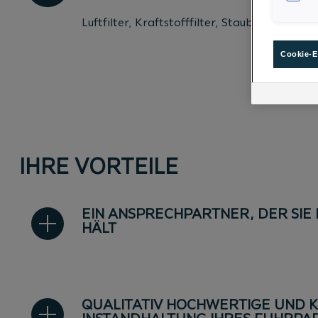
Luftfilter, Kraftstofffilter, Staub- & Pollenfil
Cookie-E
IHRE VORTEILE
EIN ANSPRECHPARTNER, DER SIE
HÄLT
QUALITATIV HOCHWERTIGE UND 