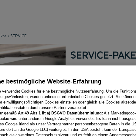
ukte
SERVICE
SERVICE-PAK
Damit zahlen Sie fixe, über
ne bestmögliche Website-Erfahrung
ganz ohne Risiko. Alles, was
e verwendet Cookies für eine bestmögliche Nutzererfahrung. Um die Funktional
bringen Sie Ihr Fahrzeug zu
u gewährleisten, wurden unbedingt erforderliche Cookies gesetzt. Sie können
 einwilligungspflichtigen Cookies einstellen oder gleich alle Cookies akzepti
tifikationsdaten durch unsere Partner verarbeitet.
KONTAKT AUFNEHME
ur gemäß Art 49 Abs 1 lit a) DSGVO Datenübermittlung:
Als Marketingcook
ookie wird unter anderem Google Analytics verwendet. Es kann nicht ausges
ss Google Irland als unser Vertragspartner personenbezogene Daten in die U
ere dort an die Google LLC) weitergibt. In den USA besteht kein der Europäi
nach gleichwertiges Datenschutzniveau und es fehlt an einem Angemessenh