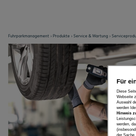
Fuhrparkmanagement
Produkte
Service & Wartung
Serviceprod
Für ei
Diese Seit
Webseite z
Auswahl der
werden Iden
Hinweis z
Leistungsc
werden, da
(insbesond
der Sache 