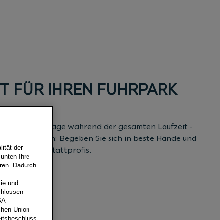
ET FÜR IHREN FUHRPARK
schaubare Beträge während der gesamten Laufzeit -
 Sie tun müssen: Begeben Sie sich in beste Hände und
ität der
 unseren Werkstattprofis.
 unten Ihre
eren. Dadurch
N
ie und
chlossen
SA
schen Union
eitsbeschluss