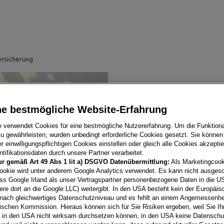
ersicherung
DIE VOLLKAS
IHREN FUHRP
ne bestmögliche Website-Erfahrung
e verwendet Cookies für eine bestmögliche Nutzererfahrung. Um die Funktional
Wir geben Ihnen Begleitschu
u gewährleisten, wurden unbedingt erforderliche Cookies gesetzt. Sie können
 einwilligungspflichtigen Cookies einstellen oder gleich alle Cookies akzepti
tifikationsdaten durch unsere Partner verarbeitet.
Sie wollen optimalen Schutz 
ur gemäß Art 49 Abs 1 lit a) DSGVO Datenübermittlung:
Als Marketingcook
Porsche Versicherung genau 
ookie wird unter anderem Google Analytics verwendet. Es kann nicht ausges
Ihrem Fahrzeug Schäden dur
ss Google Irland als unser Vertragspartner personenbezogene Daten in die U
ere dort an die Google LLC) weitergibt. In den USA besteht kein der Europäi
den Unfall selbst verursach
nach gleichwertiges Datenschutzniveau und es fehlt an einem Angemessenh
ischen Kommission. Hieraus können sich für Sie Risiken ergeben, weil Sie Ih
KONTAKT AUFNEHME
r in den USA nicht wirksam durchsetzen können, in den USA keine Datensch