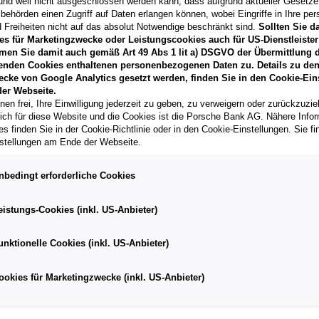
und weil nicht ausgeschlossen werden kann, dass aufgrund aktueller Gesetz
behörden einen Zugriff auf Daten erlangen können, wobei Eingriffe in Ihre per
 Freiheiten nicht auf das absolut Notwendige beschränkt sind.
Sollten Sie d
es für Marketingzwecke oder Leistungscookies auch für US-Dienstleister
men Sie damit auch gemäß Art 49 Abs 1 lit a) DSGVO der Übermittlung d
enden Cookies enthaltenen personenbezogenen Daten zu. Details zu den
ecke von Google Analytics gesetzt werden, finden Sie in den Cookie-Ein
er Webseite.
nen frei, Ihre Einwilligung jederzeit zu geben, zu verweigern oder zurückzuzie
lich für diese Website und die Cookies ist die Porsche Bank AG. Nähere Info
s finden Sie in der Cookie-Richtlinie oder in den Cookie-Einstellungen. Sie fi
stellungen am Ende der Webseite.
IHR LEIHWAGEN PLUS.
nbedingt erforderliche Cookies
Damit Sie immer mobil sind, stehen Ihnen
eistungs-Cookies (inkl. US-Anbieter)
bei Totalschaden oder Diebstahl bis zu
EUR 400,- pro Jahr für einen Leihwagen
unktionelle Cookies (inkl. US-Anbieter)
zur Verfügung.
ookies für Marketingzwecke (inkl. US-Anbieter)