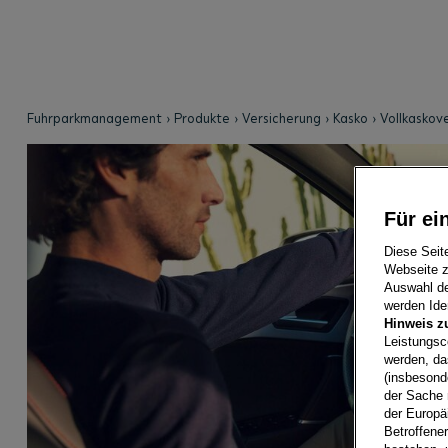
Fuhrparkmanagement
Produkte
Versicherung
Kasko
Vollkaskov
Für ei
Diese Seit
Webseite z
Auswahl der
werden Iden
Hinweis z
Leistungsc
werden, da
(insbesond
der Sache 
der Europä
Betroffene