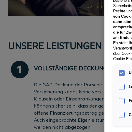
bestehen, 
Sicherheits
Rechte und
von Cooki
dann stim
entsprech
die für Zw
am Ende d
UNSERE LEISTUNGEN
Es steht Ih
Verantwort
über Cookie
Cookie-Ein
VOLLSTÄNDIGE DECKUNG.
U
Die GAP-Deckung der Porsche
L
Versicherung kennt keine versteckten
Klauseln oder Einschränkungen. - Sie
F
können sicher sein, dass der gesamte
offene Finanzierungsbetrag gedeckt ist.
C
Auch eingebrachte Eigenleistungen
werden nicht abgezogen.