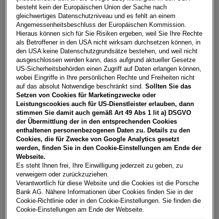
Ihrem Finanzierungs-,Versicherungs-Produkt
besteht kein der Europäischen Union der Sache nach
gleichwertiges Datenschutzniveau und es fehlt an einem
oder Ihrem Vertrag?
Angemessenheitsbeschluss der Europäischen Kommission.
Hieraus können sich für Sie Risiken ergeben, weil Sie Ihre Rechte
als Betroffener in den USA nicht wirksam durchsetzen können, in
den USA keine Datenschutzgrundsätze bestehen, und weil nicht
ZUM KONTAKT
ausgeschlossen werden kann, dass aufgrund aktueller Gesetze
US-Sicherheitsbehörden einen Zugriff auf Daten erlangen können,
wobei Eingriffe in Ihre persönlichen Rechte und Freiheiten nicht
auf das absolut Notwendige beschränkt sind.
Sollten Sie das
Setzen von Cookies für Marketingzwecke oder
Leistungscookies auch für US-Dienstleister erlauben, dann
stimmen Sie damit auch gemäß Art 49 Abs 1 lit a) DSGVO
der Übermittlung der in den entsprechenden Cookies
enthaltenen personenbezogenen Daten zu. Details zu den
Cookies, die für Zwecke von Google Analytics gesetzt
werden, finden Sie in den Cookie-Einstellungen am Ende der
Webseite.
Es steht Ihnen frei, Ihre Einwilligung jederzeit zu geben, zu
verweigern oder zurückzuziehen.
Verantwortlich für diese Website und die Cookies ist die Porsche
Bank AG. Nähere Informationen über Cookies finden Sie in der
Cookie-Richtlinie oder in den Cookie-Einstellungen. Sie finden die
Cookie-Einstellungen am Ende der Webseite.