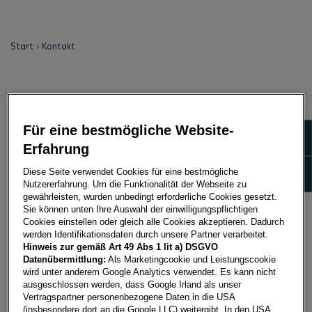
Start
Kontakt
WELCHES ANLIEGEN HABEN SIE?
Für eine bestmögliche Website-
Zeige 
Erfahrung
Zeige
Diese Seite verwendet Cookies für eine bestmögliche
Nutzererfahrung. Um die Funktionalität der Webseite zu
gewährleisten, wurden unbedingt erforderliche Cookies gesetzt.
Sie können unten Ihre Auswahl der einwilligungspflichtigen
Cookies einstellen oder gleich alle Cookies akzeptieren. Dadurch
werden Identifikationsdaten durch unsere Partner verarbeitet.
Hinweis zur gemäß Art 49 Abs 1 lit a) DSGVO
Datenübermittlung:
Als Marketingcookie und Leistungscookie
wird unter anderem Google Analytics verwendet. Es kann nicht
FINANZIERUNG & VERSICHERUNG
ausgeschlossen werden, dass Google Irland als unser
Vertragspartner personenbezogene Daten in die USA
Sie sind bereits Kunde und haben Frage zu
Sie 
(insbesondere dort an die Google LLC) weitergibt. In den USA