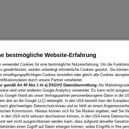
PORSCHE
ne bestmögliche Website-Erfahrung
KUNDEN
e verwendet Cookies für eine bestmögliche Nutzererfahrung. Um die Funktional
u gewährleisten, wurden unbedingt erforderliche Cookies gesetzt. Sie können
 einwilligungspflichtigen Cookies einstellen oder gleich alle Cookies akzepti
tifikationsdaten durch unsere Partner verarbeitet.
ur gemäß Art 49 Abs 1 lit a) DSGVO Datenübermittlung:
Als Marketingcook
Egal ob einen oder mehrere
ookie wird unter anderem Google Analytics verwendet. Es kann nicht ausges
Informationen der Porsche 
ss Google Irland als unser Vertragspartner personenbezogene Daten in die U
ere dort an die Google LLC) weitergibt. In den USA besteht kein der Europäi
und jederzeit abrufbar im 
nach gleichwertiges Datenschutzniveau und es fehlt an einem Angemessenh
ischen Kommission. Hieraus können sich für Sie Risiken ergeben, weil Sie Ih
r in den USA nicht wirksam durchsetzen können, in den USA keine Datensch
ZUM LOGIN
ZU
und weil nicht ausgeschlossen werden kann, dass aufgrund aktueller Gesetz
behörden einen Zugriff auf Daten erlangen können, wobei Eingriffe in Ihre per