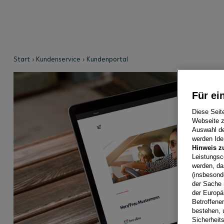
Start
Kundenservice
Kundenportal
Für ei
Diese Seit
Webseite z
Auswahl der
werden Iden
Hinweis z
Leistungsc
werden, da
(insbesond
der Sache 
der Europä
Betroffene
bestehen, 
Sicherheits