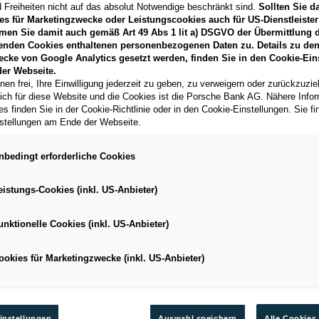
 Freiheiten nicht auf das absolut Notwendige beschränkt sind.
Sollten Sie d
es für Marketingzwecke oder Leistungscookies auch für US-Dienstleister
men Sie damit auch gemäß Art 49 Abs 1 lit a) DSGVO der Übermittlung d
enden Cookies enthaltenen personenbezogenen Daten zu. Details zu den
ecke von Google Analytics gesetzt werden, finden Sie in den Cookie-Ein
er Webseite.
nen frei, Ihre Einwilligung jederzeit zu geben, zu verweigern oder zurückzuzie
lich für diese Website und die Cookies ist die Porsche Bank AG. Nähere Info
s finden Sie in der Cookie-Richtlinie oder in den Cookie-Einstellungen. Sie fi
stellungen am Ende der Webseite.
nbedingt erforderliche Cookies
ONLINE SCHADENMELDUNG
eistungs-Cookies (inkl. US-Anbieter)
Melden Sie schnell und unkompliziert
einen Schaden an Ihrem Auto. Hier gehts
unktionelle Cookies (inkl. US-Anbieter)
zur
Online Schadenmeldung.
ookies für Marketingzwecke (inkl. US-Anbieter)
instellungen
Auswahl speichern
Alle Cookies