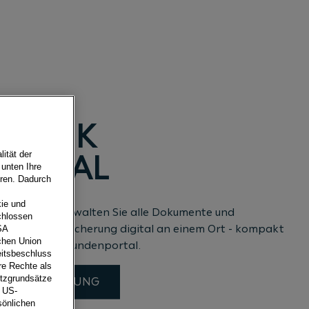
 BANK
PORTAL
ität der
 unten Ihre
eren. Dadurch
ie und
 Verträge: verwalten Sie alle Dokumente und
chlossen
Bank und Versicherung digital an einem Ort - kompakt
SA
schen Union
Porsche Bank Kundenportal.
eitsbeschluss
re Rechte als
utzgrundsätze
R REGISTRIERUNG
e US-
sönlichen