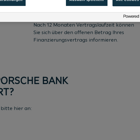
AUFLÖSUNGSWERT
Nach 12 Monaten Vertragslaufzeit können
Sie sich über den offenen Betrag Ihres
Finanzierungsvertrags informieren.
 PORSCHE BANK
RT?
bitte hier an: