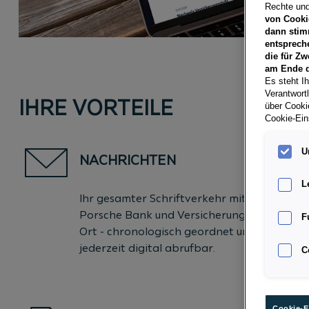
Rechte und
von Cooki
dann stim
entsprech
die für Zw
am Ende d
Es steht Ih
Verantwort
IHRE VORTEILE
über Cookie
Cookie-Ein
U
NACHRICHTEN
L
Ihr gesamter Schriftverkehr mit der
Porsche Bank und Versicherung an einem
F
Ort - chronologisch geordnet und
jederzeit digital abrufbar.
C
Cookie-E