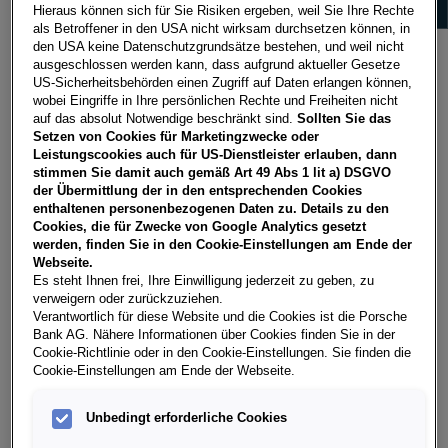
Versicherung ARAC GmbH (PDF)
Hieraus können sich für Sie Risiken ergeben, weil Sie Ihre Rechte
als Betroffener in den USA nicht wirksam durchsetzen können, in
den USA keine Datenschutzgrundsätze bestehen, und weil nicht
ausgeschlossen werden kann, dass aufgrund aktueller Gesetze
Social Media Datenschutzbestimmungen (PDF)
US-Sicherheitsbehörden einen Zugriff auf Daten erlangen können,
wobei Eingriffe in Ihre persönlichen Rechte und Freiheiten nicht
auf das absolut Notwendige beschränkt sind.
Sollten Sie das
Datenschutzerklärung Join Audit Vereinbarung
Setzen von Cookies für Marketingzwecke oder
Leistungscookies auch für US-Dienstleister erlauben, dann
mit Volkswagen AG (PDF)
stimmen Sie damit auch gemäß Art 49 Abs 1 lit a) DSGVO
der Übermittlung der in den entsprechenden Cookies
enthaltenen personenbezogenen Daten zu. Details zu den
Datenschutzinformation Überprüfung von
Cookies, die für Zwecke von Google Analytics gesetzt
Geschäftspartnern (PDF)
werden, finden Sie in den Cookie-Einstellungen am Ende der
Webseite.
Es steht Ihnen frei, Ihre Einwilligung jederzeit zu geben, zu
verweigern oder zurückzuziehen.
Datenschutzerklärung Porsche Bank
Verantwortlich für diese Website und die Cookies ist die Porsche
Kundenportal (PDF)
Bank AG. Nähere Informationen über Cookies finden Sie in der
Cookie-Richtlinie oder in den Cookie-Einstellungen. Sie finden die
Cookie-Einstellungen am Ende der Webseite.
Datenschutzinformation personalisierte
Kundenbetreuung innerhalb der Porsche
Unbedingt erforderliche Cookies
Holding und Direktmarketing (PDF)