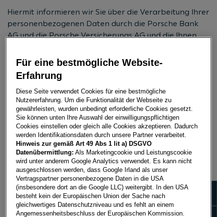
Hiermit informieren wir Sie über die Verarbeitung Ihrer
personenbezogenen Daten durch die Porsche Bank
AG und die Porsche Versicherungs AG und die Ihnen
zustehenden Rechte gemäß der
Datenschutzgrundverordnung (DSGVO).
Für eine bestmögliche Website-
Erfahrung
ZUM INFORMATIONSVIDEO AUF YOUTUBE
Diese Seite verwendet Cookies für eine bestmögliche
Nutzererfahrung. Um die Funktionalität der Webseite zu
gewährleisten, wurden unbedingt erforderliche Cookies gesetzt.
Sie können unten Ihre Auswahl der einwilligungspflichtigen
Einwilligungserklärung und Datenschutzhinweise
Cookies einstellen oder gleich alle Cookies akzeptieren. Dadurch
werden Identifikationsdaten durch unsere Partner verarbeitet.
(PDF)
Hinweis zur gemäß Art 49 Abs 1 lit a) DSGVO
Datenübermittlung:
Als Marketingcookie und Leistungscookie
wird unter anderem Google Analytics verwendet. Es kann nicht
Allgemeine Datenschutzhinweise (PDF)
ausgeschlossen werden, dass Google Irland als unser
Vertragspartner personenbezogene Daten in die USA
(insbesondere dort an die Google LLC) weitergibt. In den USA
Zeige 
besteht kein der Europäischen Union der Sache nach
Datenschutzinformation Vereinbarung
gleichwertiges Datenschutzniveau und es fehlt an einem
Kundenanalyse Porsche Bank Porsche
Zeige
Angemessenheitsbeschluss der Europäischen Kommission.