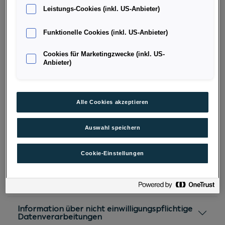
Leistungs-Cookies (inkl. US-Anbieter)
Datenschutzbestimmung für das
Einlagengeschäft (PDF)
Funktionelle Cookies (inkl. US-Anbieter)
Cookies für Marketingzwecke (inkl. US-
Anbieter)
DATENSCHUTZ DER PORSCHE
Alle Cookies akzeptieren
BANK UND PORSCHE
VERSICHERUNG
Auswahl speichern
Verantwortliche für die Datenverarbeitung
Cookie-Einstellungen
Welche personenbezogenen Daten
verarbeiten wir?
Information über nicht einwilligungspflichtige
Datenverarbeitungen