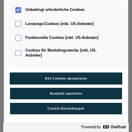
RESTWERT LEASING
Unbedingt erforderliche Cookies
Leistungs-Cookies (inkl. US-Anbieter)
Wie ist das mit den Restwerten der
Fahrzeuge?
Funktionelle Cookies (inkl. US-Anbieter)
Kann ich den Vertrag jederzeit kündigen?
Cookies für Marketingzwecke (inkl. US-
Anbieter)
Mit welchen Kosten außer der Leasingrate
muss ich noch rechnen?
Alle Cookies akzeptieren
Was passiert mit dem Fahrzeug, wenn der
Leasingvertrag zu Ende ist?
Auswahl speichern
Was passiert, wenn sich der Zinsmarkt
verändert?
Cookie-Einstellungen