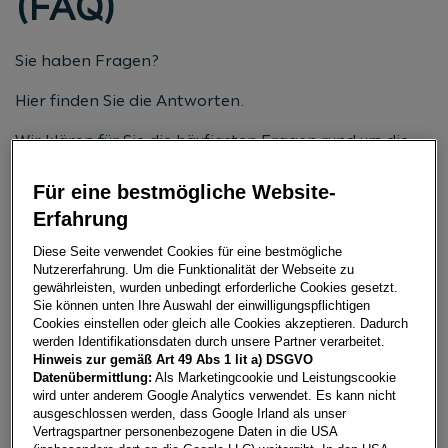
(FAQ)
Sie haben Fragen?
Hier finden Sie die Antworten.
Wir klären für Sie die häufigsten Fragen rund um die
Themen Sparen, Leasing, Kredit, Versicherung sowie
zu und unseren Service Produkten
Für eine bestmögliche Website-
Erfahrung
Haben Sie dennoch keine Antworten gefunden dann
kontaktieren Sie uns gerne:
Diese Seite verwendet Cookies für eine bestmögliche
Nutzererfahrung. Um die Funktionalität der Webseite zu
gewährleisten, wurden unbedingt erforderliche Cookies gesetzt.
Sie können unten Ihre Auswahl der einwilligungspflichtigen
JETZT KONTAKT AUFNEHMEN
Cookies einstellen oder gleich alle Cookies akzeptieren. Dadurch
werden Identifikationsdaten durch unsere Partner verarbeitet.
Hinweis zur gemäß Art 49 Abs 1 lit a) DSGVO
Datenübermittlung:
Als Marketingcookie und Leistungscookie
wird unter anderem Google Analytics verwendet. Es kann nicht
SPAREN BANKING & APP - FAQ
ausgeschlossen werden, dass Google Irland als unser
Vertragspartner personenbezogene Daten in die USA