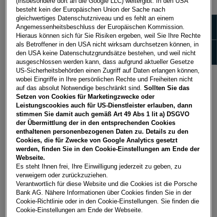
(insbesondere dort an die Google LLC) weitergibt. In den USA
besteht kein der Europäischen Union der Sache nach
Welche Voraussetzungen sind für die Eröffnung
gleichwertiges Datenschutzniveau und es fehlt an einem
eines Sparkontos zu erfüllen?
Zeige 
Angemessenheitsbeschluss der Europäischen Kommission.
Hieraus können sich für Sie Risiken ergeben, weil Sie Ihre Rechte
als Betroffener in den USA nicht wirksam durchsetzen können, in
Was ist ein Referenzkonto?
Zeige
den USA keine Datenschutzgrundsätze bestehen, und weil nicht
ausgeschlossen werden kann, dass aufgrund aktueller Gesetze
US-Sicherheitsbehörden einen Zugriff auf Daten erlangen können,
Was ist eine IBAN?
wobei Eingriffe in Ihre persönlichen Rechte und Freiheiten nicht
auf das absolut Notwendige beschränkt sind.
Sollten Sie das
Setzen von Cookies für Marketingzwecke oder
Was bedeutet Legitimierung?
Leistungscookies auch für US-Dienstleister erlauben, dann
stimmen Sie damit auch gemäß Art 49 Abs 1 lit a) DSGVO
Welche Dokumente werden zur Legitimierung
der Übermittlung der in den entsprechenden Cookies
benötigt?
enthaltenen personenbezogenen Daten zu. Details zu den
Cookies, die für Zwecke von Google Analytics gesetzt
werden, finden Sie in den Cookie-Einstellungen am Ende der
Welche Vorteile bietet das ePostfach?
Webseite.
Es steht Ihnen frei, Ihre Einwilligung jederzeit zu geben, zu
verweigern oder zurückzuziehen.
Wie können Sie sich in Ihr ePostfach
Verantwortlich für diese Website und die Cookies ist die Porsche
einloggen?
Bank AG. Nähere Informationen über Cookies finden Sie in der
Cookie-Richtlinie oder in den Cookie-Einstellungen. Sie finden die
Cookie-Einstellungen am Ende der Webseite.