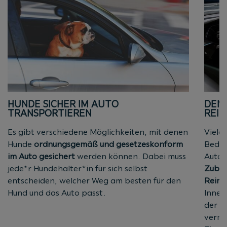
HUNDE SICHER IM AUTO
DEN 
TRANSPORTIEREN
REIN
Es gibt verschiedene Möglichkeiten, mit denen
Viele
Hunde
ordnungsgemäß und gesetzeskonform
Bedeu
im Auto gesichert
werden können. Dabei muss
Autoi
jede*r Hundehalter*in für sich selbst
Zube
entscheiden, welcher Weg am besten für den
Reini
Hund und das Auto passt.
Innen
der K
vermi