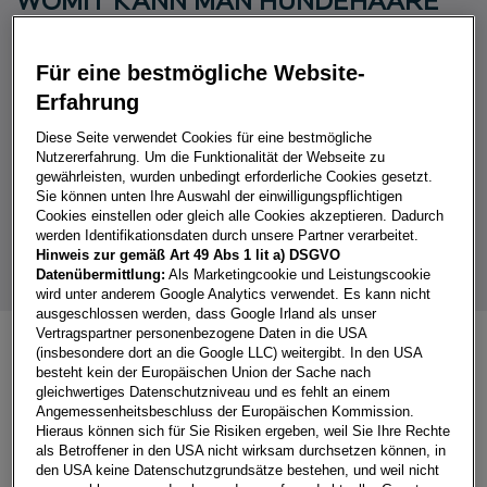
WOMIT KANN MAN HUNDEHAARE
AM BESTEN ENTFERNEN?
Für eine bestmögliche Website-
Bevor Sie mit der Reinigung beginnen, sollten Sie Ihr
Erfahrung
Auto vollständig
ausräumen
. Entfernen Sie alle losen
Gegenstände, um ungehinderten Zugang zu allen
Diese Seite verwendet Cookies für eine bestmögliche
Bereichen zu haben. Auch die
Fußmatten
sollten
Nutzererfahrung. Um die Funktionalität der Webseite zu
gewährleisten, wurden unbedingt erforderliche Cookies gesetzt.
entfernt
werden, da sich die Haare auch darunter
Sie können unten Ihre Auswahl der einwilligungspflichtigen
ansammeln können.
Cookies einstellen oder gleich alle Cookies akzeptieren. Dadurch
werden Identifikationsdaten durch unsere Partner verarbeitet.
Hinweis zur gemäß Art 49 Abs 1 lit a) DSGVO
Datenübermittlung:
Als Marketingcookie und Leistungscookie
wird unter anderem Google Analytics verwendet. Es kann nicht
ausgeschlossen werden, dass Google Irland als unser
Vertragspartner personenbezogene Daten in die USA
(insbesondere dort an die Google LLC) weitergibt. In den USA
besteht kein der Europäischen Union der Sache nach
gleichwertiges Datenschutzniveau und es fehlt an einem
PRAKTISCHE HILFSMITTEL
Angemessenheitsbeschluss der Europäischen Kommission.
Hieraus können sich für Sie Risiken ergeben, weil Sie Ihre Rechte
als Betroffener in den USA nicht wirksam durchsetzen können, in
den USA keine Datenschutzgrundsätze bestehen, und weil nicht
STAUBSAUGER