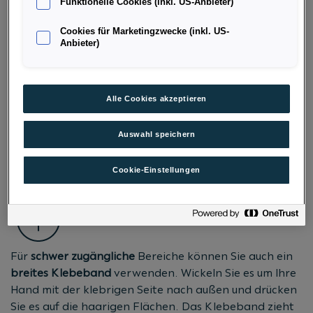
Funktionelle Cookies (inkl. US-Anbieter)
Cookies für Marketingzwecke (inkl. US-
Anbieter)
FUSSELROLLE
Eine Fusselrolle eignet sich hervorragend für
kleinere
Alle Cookies akzeptieren
Flächen
und
empfindliche
Materialien
. Rollen Sie
mehrmals über die betroffenen Stellen, um die Haare
Auswahl speichern
aufzunehmen.
Cookie-Einstellungen
KLEBEBAND
Für
schwer
zugängliche
Bereiche können Sie auch ein
breites
Klebeband
verwenden. Wickeln Sie es um Ihre
Hand mit der klebrigen Seite nach außen und drücken
Sie es auf die haarigen Flächen. Das Klebeband zieht