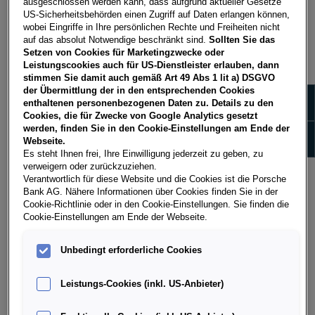
ausgeschlossen werden kann, dass aufgrund aktueller Gesetze
US-Sicherheitsbehörden einen Zugriff auf Daten erlangen können,
wobei Eingriffe in Ihre persönlichen Rechte und Freiheiten nicht
Ein leistungsstarker Staubsauger ist das A und O.
auf das absolut Notwendige beschränkt sind.
Sollten Sie das
Nutzen Sie
spezielle
Aufsätze
wie eine
Bürste
oder
Setzen von Cookies für Marketingzwecke oder
einen
Polsteraufsatz
, um die Haare
aus den Fasern der
Leistungscookies auch für US-Dienstleister erlauben, dann
stimmen Sie damit auch gemäß Art 49 Abs 1 lit a) DSGVO
Stoffsitze
zu
lösen
. Fahren Sie
langsam
und
gründlich
der Übermittlung der in den entsprechenden Cookies
Zeige 
über alle Flächen.
enthaltenen personenbezogenen Daten zu. Details zu den
Cookies, die für Zwecke von Google Analytics gesetzt
werden, finden Sie in den Cookie-Einstellungen am Ende der
Zeige
Webseite.
Es steht Ihnen frei, Ihre Einwilligung jederzeit zu geben, zu
verweigern oder zurückzuziehen.
GUMMIHANDSCHUHE
Verantwortlich für diese Website und die Cookies ist die Porsche
Bank AG. Nähere Informationen über Cookies finden Sie in der
Cookie-Richtlinie oder in den Cookie-Einstellungen. Sie finden die
Gummihandschuhe sind ein einfaches, aber effektives
Cookie-Einstellungen am Ende der Webseite.
Hilfsmittel. Ziehen Sie die Handschuhe an und
reiben
Sie über die
Polster
und
Teppiche
. Durch die Reibung
Unbedingt erforderliche Cookies
rollen
sich die
Haare
zusammen und lassen sich leicht
entfernen.
Leistungs-Cookies (inkl. US-Anbieter)