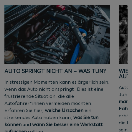
AUTO SPRINGT NICHT AN – WAS TUN?
WIE 
AUT
In stressigen Momenten kann es ärgerlich sein,
Autom
wenn das Auto nicht anspringt. Dies ist eine
Jahre
frustrierende Situation, die alle
manue
Autofahrer*innen vermeiden möchten.
Fahr
Erfahren Sie hier,
welche Ursachen
ein
erhöh
streikendes Auto haben kann,
was Sie tun
die
Fu
können
und
wann Sie besser eine Werkstatt
seine
aufsuchen
sollten.