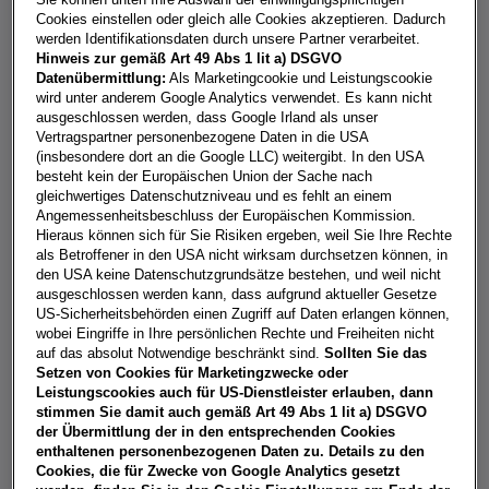
Cookies einstellen oder gleich alle Cookies akzeptieren. Dadurch
WORAN ERKENNE ICH, DASS DIE
werden Identifikationsdaten durch unsere Partner verarbeitet.
KUPPLUNG RUTSCHT?
Hinweis zur gemäß Art 49 Abs 1 lit a) DSGVO
Datenübermittlung:
Als Marketingcookie und Leistungscookie
wird unter anderem Google Analytics verwendet. Es kann nicht
ausgeschlossen werden, dass Google Irland als unser
STEIGENDE DREHZAHL OHNE
Vertragspartner personenbezogene Daten in die USA
BESCHLEUNIGUNG
(insbesondere dort an die Google LLC) weitergibt. In den USA
besteht kein der Europäischen Union der Sache nach
gleichwertiges Datenschutzniveau und es fehlt an einem
Wenn der
Motor spürbar aufheult
und die
Drehzahl
Angemessenheitsbeschluss der Europäischen Kommission.
steigt
, ohne dass die Geschwindigkeit proportional
Hieraus können sich für Sie Risiken ergeben, weil Sie Ihre Rechte
zunimmt, deutet dies auf einen mangelnden
als Betroffener in den USA nicht wirksam durchsetzen können, in
den USA keine Datenschutzgrundsätze bestehen, und weil nicht
Kraftschluss zwischen Motor und Getriebe hin.
ausgeschlossen werden kann, dass aufgrund aktueller Gesetze
US-Sicherheitsbehörden einen Zugriff auf Daten erlangen können,
wobei Eingriffe in Ihre persönlichen Rechte und Freiheiten nicht
auf das absolut Notwendige beschränkt sind.
Sollten Sie das
Setzen von Cookies für Marketingzwecke oder
KNIRSCHENDES ODER RUCKELNDES
Leistungscookies auch für US-Dienstleister erlauben, dann
GETRIEBE
stimmen Sie damit auch gemäß Art 49 Abs 1 lit a) DSGVO
der Übermittlung der in den entsprechenden Cookies
enthaltenen personenbezogenen Daten zu. Details zu den
Besonders beim
Anfahren am Berg
oder mit
schwerem
Cookies, die für Zwecke von Google Analytics gesetzt