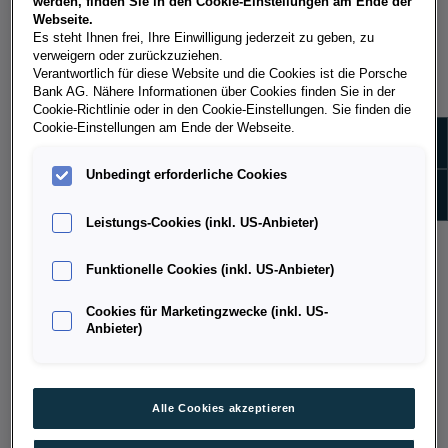
Gepäck
zeigt sich ein Leistungsabfall.
werden, finden Sie in den Cookie-Einstellungen am Ende der
Webseite.
Es steht Ihnen frei, Ihre Einwilligung jederzeit zu geben, zu
verweigern oder zurückzuziehen.
Verantwortlich für diese Website und die Cookies ist die Porsche
Bank AG. Nähere Informationen über Cookies finden Sie in der
SCHWERFÄLLIGKEIT DER GÄNGE
Cookie-Richtlinie oder in den Cookie-Einstellungen. Sie finden die
Cookie-Einstellungen am Ende der Webseite.
Zeige 
Schwierigkeiten beim Einlegen der Gänge
können ein
Unbedingt erforderliche Cookies
Zeige
Hinweis darauf sein, dass die Kupplung nicht mehr
richtig trennt.
Leistungs-Cookies (inkl. US-Anbieter)
Funktionelle Cookies (inkl. US-Anbieter)
Cookies für Marketingzwecke (inkl. US-
VERBRANNTER GERUCH
Anbieter)
Ein stechender, verbrannter Geruch kann darauf
hinweisen, dass die
Kupplung überhitzt
und sich
Alle Cookies akzeptieren
Material abgetragen
hat.