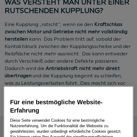
WAS VERSTEHT MAN UNTER EINER
RUTSCHENDEN KUPPLUNG?
Eine Kupplung „rutscht“, wenn sie den
Kraftschluss
zwischen Motor und Getriebe nicht mehr vollständig
herstellen
kann. Das Problem tritt auf, sobald der
Kontaktdruck zwischen der Kupplungsscheibe und der
Reibfläche nicht mehr ausreicht. Das kann entweder
durch Verschleiß oder andere Defekte passieren.
Dadurch wird die
Antriebskraft nicht mehr direkt
übertragen
und die Kupplung beginnt zu schleifen,
was zu Leistungsverlusten führt. Dies macht sich vor
allem beim Beschleunigen oder bei hohen Lasten, z. B.
an Steigungen, bemerkbar.
Für eine bestmögliche Website-
Erfahrung
Diese Seite verwendet Cookies für eine bestmögliche
Nutzererfahrung. Um die Funktionalität der Webseite zu
gewährleisten, wurden unbedingt erforderliche Cookies gesetzt.
Sie können unten Ihre Auswahl der einwilligungspflichtigen