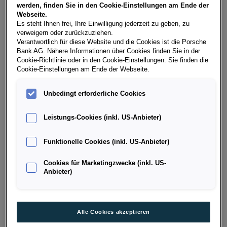
Laufzeit
Verzinsung
werden, finden Sie in den Cookie-Einstellungen am Ende der
Webseite.
Es steht Ihnen frei, Ihre Einwilligung jederzeit zu geben, zu
6 Monate
2,10 % p.a.
verweigern oder zurückzuziehen.
Verantwortlich für diese Website und die Cookies ist die Porsche
Bank AG. Nähere Informationen über Cookies finden Sie in der
12 Monate
2,50 % p.a.
Cookie-Richtlinie oder in den Cookie-Einstellungen. Sie finden die
Cookie-Einstellungen am Ende der Webseite.
24 Monate
2,60 % p.a.
Unbedingt erforderliche Cookies
36 Monate
2,70 % p.a.
Leistungs-Cookies (inkl. US-Anbieter)
Funktionelle Cookies (inkl. US-Anbieter)
Cookies für Marketingzwecke (inkl. US-
Anbieter)
Alle Cookies akzeptieren