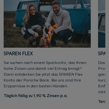
SPAREN FLEX
SPAR
Sie suchen nach einem Sparkonto, das Ihnen
Das S
hohe Zinsen und damit viel Ertrag bringt?
Profi
Dann entdecken Sie jetzt das SPAREN Flex
garan
Konto der Porsche Bank. Bei uns sind Ihre
kurzf
Ersparnisse in den besten Händen.
Einfa
inklus
Täglich fällig zu 1,90 % Zinsen p.a.
Termi