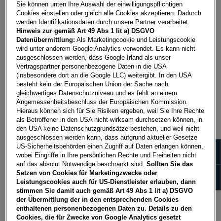
Sie können unten Ihre Auswahl der einwilligungspflichtigen
unterscheiden:
S
PAREN Flex
und
S
PAREN Fix
.
Cookies einstellen oder gleich alle Cookies akzeptieren. Dadurch
werden Identifikationsdaten durch unsere Partner verarbeitet.
Profitieren Sie von unseren attraktiven Zinssätzen
Hinweis zur gemäß Art 49 Abs 1 lit a) DSGVO
von bis zu
2,70% Zinsen p.a.
ihre
Datenübermittlung:
Als Marketingcookie und Leistungscookie
Geldangelegenheiten können Sie dabei ganz bequem
wird unter anderem Google Analytics verwendet. Es kann nicht
ausgeschlossen werden, dass Google Irland als unser
von zu Hause oder unterwegs regeln und Ihr Konto
Vertragspartner personenbezogene Daten in die USA
dabei online rund um die Uhr verwalten.
(insbesondere dort an die Google LLC) weitergibt. In den USA
besteht kein der Europäischen Union der Sache nach
gleichwertiges Datenschutzniveau und es fehlt an einem
Angemessenheitsbeschluss der Europäischen Kommission.
LAUFZEIT UND VERZINSUNG: FLEX
Hieraus können sich für Sie Risiken ergeben, weil Sie Ihre Rechte
als Betroffener in den USA nicht wirksam durchsetzen können, in
den USA keine Datenschutzgrundsätze bestehen, und weil nicht
Laufzeit
Verzinsung
ausgeschlossen werden kann, dass aufgrund aktueller Gesetze
Zeige 
US-Sicherheitsbehörden einen Zugriff auf Daten erlangen können,
wobei Eingriffe in Ihre persönlichen Rechte und Freiheiten nicht
täglich verfügbar
1,90 % p.a.
auf das absolut Notwendige beschränkt sind.
Sollten Sie das
Zeige
Setzen von Cookies für Marketingzwecke oder
Leistungscookies auch für US-Dienstleister erlauben, dann
stimmen Sie damit auch gemäß Art 49 Abs 1 lit a) DSGVO
LAUFZEIT UND VERZINSUNG: FIX
der Übermittlung der in den entsprechenden Cookies
enthaltenen personenbezogenen Daten zu. Details zu den
Cookies, die für Zwecke von Google Analytics gesetzt