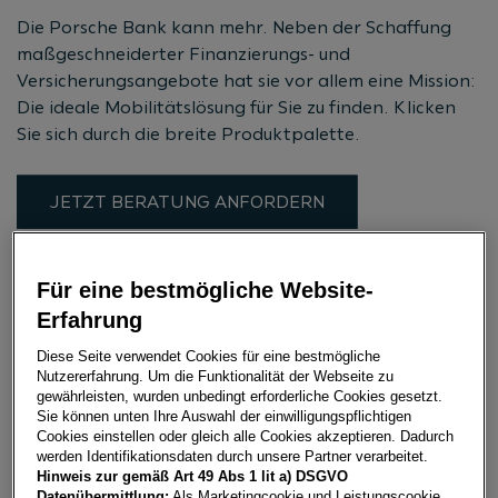
Die Porsche Bank kann mehr. Neben der Schaffung
maßgeschneiderter Finanzierungs- und
Versicherungsangebote hat sie vor allem eine Mission:
Die ideale Mobilitätslösung für Sie zu finden. Klicken
Sie sich durch die breite Produktpalette.
JETZT BERATUNG ANFORDERN
Für eine bestmögliche Website-
FINANZIERUNG
Erfahrung
Diese Seite verwendet Cookies für eine bestmögliche
Nutzererfahrung. Um die Funktionalität der Webseite zu
gewährleisten, wurden unbedingt erforderliche Cookies gesetzt.
Sie können unten Ihre Auswahl der einwilligungspflichtigen
Cookies einstellen oder gleich alle Cookies akzeptieren. Dadurch
werden Identifikationsdaten durch unsere Partner verarbeitet.
Hinweis zur gemäß Art 49 Abs 1 lit a) DSGVO
Datenübermittlung:
Als Marketingcookie und Leistungscookie