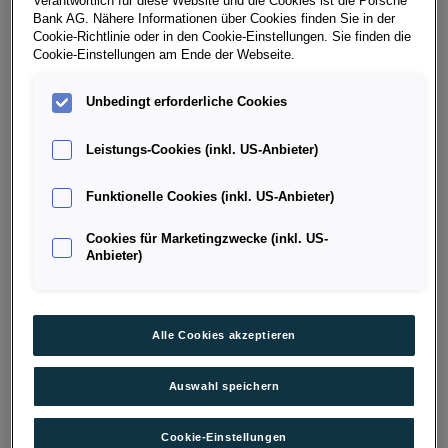
Verantwortlich für diese Website und die Cookies ist die Porsche
Bank AG. Nähere Informationen über Cookies finden Sie in der
Cookie-Richtlinie oder in den Cookie-Einstellungen. Sie finden die
Cookie-Einstellungen am Ende der Webseite.
Unbedingt erforderliche Cookies
VERSICHERUNGEN
Leistungs-Cookies (inkl. US-Anbieter)
Funktionelle Cookies (inkl. US-Anbieter)
Cookies für Marketingzwecke (inkl. US-
Anbieter)
Alle Cookies akzeptieren
KFZ-HAFTPFLICHT
TEIL
Auswahl speichern
Fahren Sie auf Nummer sicher und schließen
Marde
Sie die gesetzlich vorgeschriebene Kfz-
Für m
Cookie-Einstellungen