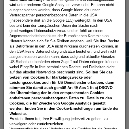
wird unter anderem Google Analytics verwendet. Es kann nicht
ausgeschlossen werden, dass Google Irland als unser
Vertragspartner personenbezogene Daten in die USA
(insbesondere dort an die Google LLC) weitergibt. In den USA
besteht kein der Europäischen Union der Sache nach
LEASING
KRED
gleichwertiges Datenschutzniveau und es fehlt an einem
Angemessenheitsbeschluss der Europäischen Kommission.
Sie fragen sich vielleicht, was ist eigentlich
Mit d
Hieraus können sich für Sie Risiken ergeben, weil Sie Ihre Rechte
Zeige 
Leasing? Dahinter steckt ein einfacher
lässt
als Betroffener in den USA nicht wirksam durchsetzen können, in
den USA keine Datenschutzgrundsätze bestehen, und weil nicht
Grundgedanke: Man schafft sich das Auto
ganz l
ausgeschlossen werden kann, dass aufgrund aktueller Gesetze
nicht an, um Eigentum zu erwerben, sondern
den v
Zeige
US-Sicherheitsbehörden einen Zugriff auf Daten erlangen können,
möchte es nur für bestimmte Zwecke nutzen.
Sie k
wobei Eingriffe in Ihre persönlichen Rechte und Freiheiten nicht
auf das absolut Notwendige beschränkt sind.
Sollten Sie das
Und dafür muss man es nicht kaufen, sondern
finan
Setzen von Cookies für Marketingzwecke oder
kann es einfach für eine bestimmte
Laufzeit
Leistungscookies auch für US-Dienstleister erlauben, dann
leasen.
stimmen Sie damit auch gemäß Art 49 Abs 1 lit a) DSGVO
der Übermittlung der in den entsprechenden Cookies
enthaltenen personenbezogenen Daten zu. Details zu den
Cookies, die für Zwecke von Google Analytics gesetzt
werden, finden Sie in den Cookie-Einstellungen am Ende der
MEHR ERFAHREN
MEH
Webseite.
Es steht Ihnen frei, Ihre Einwilligung jederzeit zu geben, zu
verweigern oder zurückzuziehen.