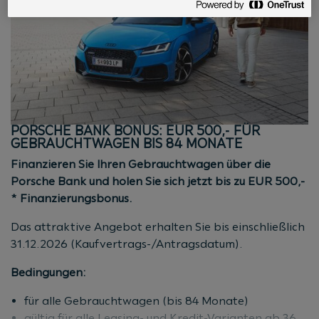
Mindestlaufzeit 36 Monate, Mindest-Nettokredit 50 %
vom Kaufpreis. Der Bonus ist ein unverbindlicher, nicht
kartellierter Nachlass inkl. USt. und NoVA und wird
vom Listenpreis abgezogen. Ausgenommen
Sonderkalkulationen für Flottenkunden, Behörden,
ARAC-Fahrzeuge, Botschaften und Diplomaten. Stand
08/2026
.
PORSCHE BANK BONUS: EUR 500,- FÜR
GEBRAUCHTWAGEN BIS 84 MONATE
Finanzieren Sie Ihren Gebrauchtwagen über die
Porsche Bank und holen Sie sich jetzt bis zu EUR 500,-
* Finanzierungsbonus.
Das attraktive Angebot erhalten Sie bis einschließlich
31.12.2026
(Kaufvertrags-/Antragsdatum).
Bedingungen:
für alle Gebrauchtwagen (bis 84 Monate)
gültig für alle Leasing- und Kredit-Varianten ab 36