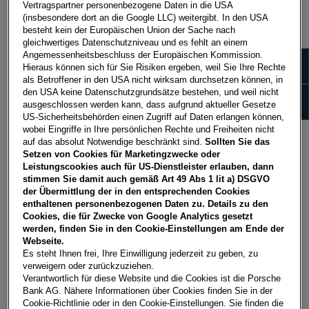
Vertragspartner personenbezogene Daten in die USA
NACH MARKE FILTERN
(insbesondere dort an die Google LLC) weitergibt. In den USA
besteht kein der Europäischen Union der Sache nach
gleichwertiges Datenschutzniveau und es fehlt an einem
Angemessenheitsbeschluss der Europäischen Kommission.
Zeige 
Hieraus können sich für Sie Risiken ergeben, weil Sie Ihre Rechte
als Betroffener in den USA nicht wirksam durchsetzen können, in
den USA keine Datenschutzgrundsätze bestehen, und weil nicht
Zeige
ausgeschlossen werden kann, dass aufgrund aktueller Gesetze
US-Sicherheitsbehörden einen Zugriff auf Daten erlangen können,
wobei Eingriffe in Ihre persönlichen Rechte und Freiheiten nicht
auf das absolut Notwendige beschränkt sind.
Sollten Sie das
Setzen von Cookies für Marketingzwecke oder
Leistungscookies auch für US-Dienstleister erlauben, dann
stimmen Sie damit auch gemäß Art 49 Abs 1 lit a) DSGVO
der Übermittlung der in den entsprechenden Cookies
enthaltenen personenbezogenen Daten zu. Details zu den
SEAT : JETZT BIS ZU EUR 3.000,-*
Cookies, die für Zwecke von Google Analytics gesetzt
FINANZIERUNGSBONUS!
werden, finden Sie in den Cookie-Einstellungen am Ende der
Webseite.
Finanzieren Sie Ihren SEAT über die Porsche Bank und
Es steht Ihnen frei, Ihre Einwilligung jederzeit zu geben, zu
holen Sie sich jetzt bis zu EUR 3.000,-*
verweigern oder zurückzuziehen.
Finanzierungsbonus für Privatkunden.
Verantwortlich für diese Website und die Cookies ist die Porsche
Bank AG. Nähere Informationen über Cookies finden Sie in der
Das attraktive Angebot erhalten Sie bis einschließlich
Cookie-Richtlinie oder in den Cookie-Einstellungen. Sie finden die