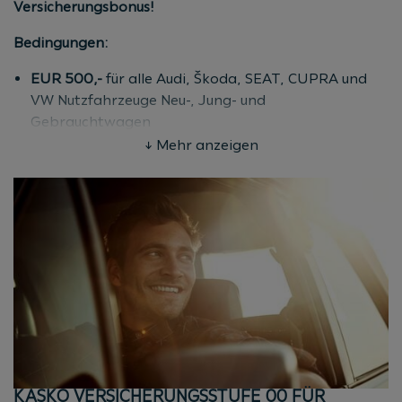
Versicherungsbonus!
Bedingungen:
EUR 500,-
für alle Audi, Škoda, SEAT, CUPRA und
VW Nutzfahrzeuge Neu-, Jung- und
Gebrauchtwagen
Bei Finanzierung und Abschluss einer KASKO über
↓ Mehr anzeigen
die Porsche Bank Versicherung
Aktionszeitraum: bis 31.12.2026
(Kaufvertrags-/Antragsdatum)
Fahrzeugalter: max. 120 Monate ab Erstzulassung
Informationen zum
Versicherungsbonus für VW PKW
finden Sie
hier
.
* EUR 500,- Versicherungsbonus für Neu-, Jung-, oder
Gebrauchtwagen der Marken Audi, Škoda, SEAT,
CUPRA und VW Nutzfahrzeuge bei Finanzierung und
Abschluss einer KASKO über die Porsche Bank
KASKO VERSICHERUNGSSTUFE 00 FÜR