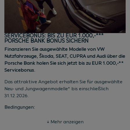
Gültig für alle Kunden mit Kaskostufe bis 09
Nicht gültig für Flottenkunden, Behörden und ARAC
Aktionszeitraum: bis 31.12.2026
(Kaufvertrags-/Antragsdatum)
SERVICEBONUS: BIS ZU EUR 1.000,-***
* Aktion gültig bis 31.12.2026
PORSCHE BANK BONUS SICHERN
(Kaufvertrags-/Antragsdatum). Die Aktion gilt für
Finanzieren Sie ausgewählte Modelle von VW
Neu-, Jung- und Gebrauchtwagen aller Marken (auch
Nutzfahrzeuge, Škoda, SEAT, CUPRA und Audi über die
Fremdmarken) bei Finanzierung über die Porsche
Porsche Bank holen Sie sich jetzt bis zu EUR 1.000,-**
Bank. Das Angebot gilt für Privatkunden,
Servicebonus.
Unternehmer sowie Mitarbeiter mit einer aktuellen
Kaskostufe bis 09. Nicht für Flottenkunden, Behörden
Das attraktive Angebot erhalten Sie für ausgewählte
und ARAC. Stand
08/2026.
Neu- und Jungwagenmodelle* bis einschließlich
31.12.2026.
Bedingungen:
EUR 500,-* für ausgewählte Neuwagenmodelle von
↓ Mehr anzeigen
Audi (ausgenommen RS-Modelle)