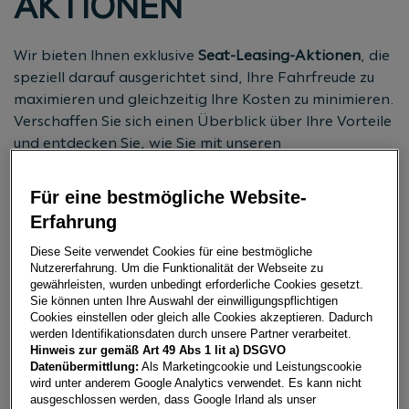
AKTIONEN
Wir bieten Ihnen exklusive
Seat-Leasing-Aktionen
, die
speziell darauf ausgerichtet sind, Ihre Fahrfreude zu
maximieren und gleichzeitig Ihre Kosten zu minimieren.
Verschaffen Sie sich einen Überblick über Ihre Vorteile
und entdecken Sie, wie Sie mit unseren
maßgeschneiderten Angeboten für Seat Ihr
Traumauto zu unschlagbaren Konditionen finanzieren
Für eine bestmögliche Website-
und dabei auch sparen können.
Erfahrung
Diese Seite verwendet Cookies für eine bestmögliche
JETZT BERATUNG ANFORDERN
Nutzererfahrung. Um die Funktionalität der Webseite zu
gewährleisten, wurden unbedingt erforderliche Cookies gesetzt.
Sie können unten Ihre Auswahl der einwilligungspflichtigen
Cookies einstellen oder gleich alle Cookies akzeptieren. Dadurch
werden Identifikationsdaten durch unsere Partner verarbeitet.
Hinweis zur gemäß Art 49 Abs 1 lit a) DSGVO
SEAT LEASING-AKTIONEN
Datenübermittlung:
Als Marketingcookie und Leistungscookie
wird unter anderem Google Analytics verwendet. Es kann nicht
ausgeschlossen werden, dass Google Irland als unser