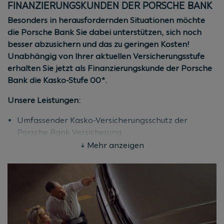
Versicherung. Aktion ist gültig bis 31.12.2026
FINANZIERUNGSKUNDEN DER PORSCHE BANK
(Kaufvertrags-/Antragsdatum). Mindestnettokredit
Besonders in herausfordernden Situationen möchte
50% vom Kaufpreis. Mindestlaufzeit 36 Monate. Stand
die Porsche Bank Sie dabei unterstützen, sich noch
08/2026.
besser abzusichern und das zu geringen Kosten!
Unabhängig von Ihrer aktuellen Versicherungsstufe
erhalten Sie jetzt als Finanzierungskunde der Porsche
Bank die Kasko-Stufe 00*.
Unsere Leistungen:
Umfassender Kasko-Versicherungsschutz der
Porsche Bank Versicherung
Attraktive Prämie
↓ Mehr anzeigen
Die sonstigen Rabattmöglichkeiten für die Kasko-
Versicherung bleiben unverändert
Bedingungen:
Für alle Neu-, Jung- und Gebrauchtwagen aller
Marken