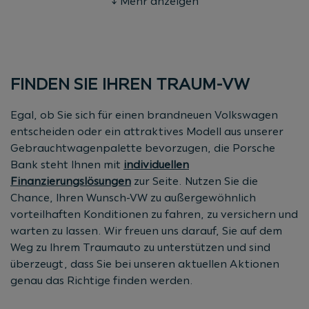
↓ Mehr anzeigen
Audi (ausgenommen RS-Modelle)
EUR 1.000,-** für alle VW Nutzfahrzeuge Neuwagen
(ausg. Transporter Kastenwagen)
EUR 1.000,-*** für alle Škoda, SEAT und CUPRA
Neu- und Jungwagen (max. 18 Monate / max.
FINDEN SIE IHREN TRAUM-VW
15.000 km)
gültig für alle Leasing- und Kredit-Varianten ab 36
Egal, ob Sie sich für einen brandneuen Volkswagen
Monate Laufzeit
entscheiden oder ein attraktives Modell aus unserer
Mindest-Nettokredit 50% vom Kaufpreis
Gebrauchtwagenpalette bevorzugen, die Porsche
erhältlich bei Finanzierung und Abschluss eines
Bank steht Ihnen mit
individuellen
SERVICE- oder topSERVICE-Produktes über die
Finanzierungslösungen
zur Seite. Nutzen Sie die
Porsche Bank
Chance, Ihren Wunsch-VW zu außergewöhnlich
vorteilhaften Konditionen zu fahren, zu versichern und
* EUR 500,- Servicebonus bei Finanzierung und
warten zu lassen. Wir freuen uns darauf, Sie auf dem
Abschluss eines SERVICE- oder topSERVICE-Produktes
Weg zu Ihrem Traumauto zu unterstützen und sind
über die Porsche Bank für ausgewählte Audi
überzeugt, dass Sie bei unseren aktuellen Aktionen
Neuwagen (ausg. RS-Modelle). Der Bonus ist ein
genau das Richtige finden werden.
unverbindl., nicht kart. Nachlass inkl. USt. und NoVA
und wird vom Listenpreis abgezogen. Aktion ist gültig