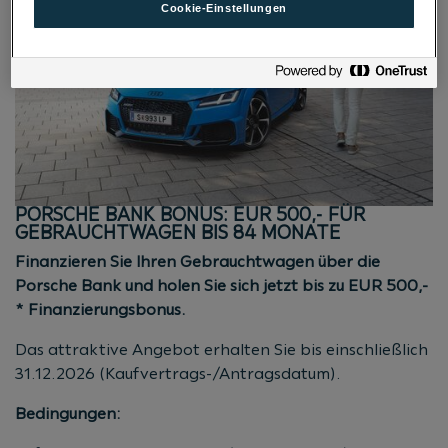
Cookie-Einstellungen
kart. Nachlass inkl. USt. und NoVA und wird vom
Listenpreis abgezogen. Ausgenommen
Sonderkalkulationen für Flottenkunden, Behörden,
ARAC-Fahrzeuge, Botschaften und Diplomaten. Stand
08/2026
.
PORSCHE BANK BONUS: EUR 500,- FÜR
GEBRAUCHTWAGEN BIS 84 MONATE
Finanzieren Sie Ihren Gebrauchtwagen über die
Porsche Bank und holen Sie sich jetzt bis zu EUR 500,-
* Finanzierungsbonus.
Das attraktive Angebot erhalten Sie bis einschließlich
31.12.2026
(Kaufvertrags-/Antragsdatum).
Bedingungen: