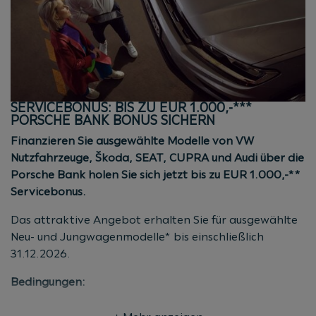
Marken
Gültig für alle Kunden mit Kaskostufe bis 09
Nicht gültig für Flottenkunden, Behörden und ARAC
Aktionszeitraum: bis 31.12.2026
(Kaufvertrags-/Antragsdatum)
SERVICEBONUS: BIS ZU EUR 1.000,-***
* Aktion gültig bis 31.12.2026
PORSCHE BANK BONUS SICHERN
(Kaufvertrags-/Antragsdatum). Die Aktion gilt für
Finanzieren Sie ausgewählte Modelle von VW
Neu-, Jung- und Gebrauchtwagen aller Marken (auch
Nutzfahrzeuge, Škoda, SEAT, CUPRA und Audi über die
Fremdmarken) bei Finanzierung über die Porsche
Porsche Bank holen Sie sich jetzt bis zu EUR 1.000,-**
Bank. Das Angebot gilt für Privatkunden,
Servicebonus.
Unternehmer sowie Mitarbeiter mit einer aktuellen
Kaskostufe bis 09. Nicht für Flottenkunden, Behörden
Das attraktive Angebot erhalten Sie für ausgewählte
und ARAC. Stand
08/2026.
Neu- und Jungwagenmodelle* bis einschließlich
31.12.2026.
Bedingungen:
EUR 500,-* für ausgewählte Neuwagenmodelle von