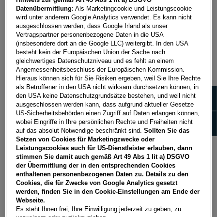
Datenübermittlung:
Als Marketingcookie und Leistungscookie
wird unter anderem Google Analytics verwendet. Es kann nicht
NACH MARKE FILTERN
ausgeschlossen werden, dass Google Irland als unser
Vertragspartner personenbezogene Daten in die USA
(insbesondere dort an die Google LLC) weitergibt. In den USA
besteht kein der Europäischen Union der Sache nach
gleichwertiges Datenschutzniveau und es fehlt an einem
Angemessenheitsbeschluss der Europäischen Kommission.
Hieraus können sich für Sie Risiken ergeben, weil Sie Ihre Rechte
als Betroffener in den USA nicht wirksam durchsetzen können, in
Zeige 
den USA keine Datenschutzgrundsätze bestehen, und weil nicht
ausgeschlossen werden kann, dass aufgrund aktueller Gesetze
US-Sicherheitsbehörden einen Zugriff auf Daten erlangen können,
Zeige
wobei Eingriffe in Ihre persönlichen Rechte und Freiheiten nicht
auf das absolut Notwendige beschränkt sind.
Sollten Sie das
Setzen von Cookies für Marketingzwecke oder
Leistungscookies auch für US-Dienstleister erlauben, dann
stimmen Sie damit auch gemäß Art 49 Abs 1 lit a) DSGVO
VOLKSWAGEN NUTZFAHRZEUGE: EUR 1.000,-
der Übermittlung der in den entsprechenden Cookies
FINANZIERUNGSBONUS!
enthaltenen personenbezogenen Daten zu. Details zu den
Cookies, die für Zwecke von Google Analytics gesetzt
Profitieren Sie jetzt bei Finanzierung von Volkswagen
werden, finden Sie in den Cookie-Einstellungen am Ende der
Nutzfahrzeuge Modellen von sensationellen EUR
Webseite.
1.000.-* Finanzierungsbonus über die Porsche Bank.
Es steht Ihnen frei, Ihre Einwilligung jederzeit zu geben, zu