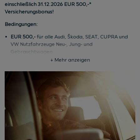
einschließlich 31.12.2026 EUR 500,-*
Versicherungsbonus!
Bedingungen:
EUR 500,-
für alle Audi, Škoda, SEAT, CUPRA und
VW Nutzfahrzeuge Neu-, Jung- und
Gebrauchtwagen
Bei Finanzierung und Abschluss einer KASKO über
↓ Mehr anzeigen
die Porsche Bank Versicherung
Aktionszeitraum: bis 31.12.2026
(Kaufvertrags-/Antragsdatum)
Fahrzeugalter: max. 120 Monate ab Erstzulassung
Informationen zum
Versicherungsbonus für VW PKW
finden Sie
hier
.
* EUR 500,- Versicherungsbonus für Neu-, Jung-, oder
Gebrauchtwagen der Marken Audi, Škoda, SEAT,
CUPRA und VW Nutzfahrzeuge bei Finanzierung und