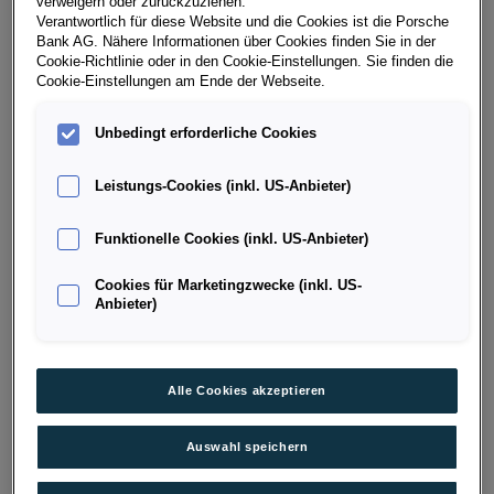
verweigern oder zurückzuziehen.
Verantwortlich für diese Website und die Cookies ist die Porsche
Das attraktive Angebot erhalten Sie bis einschließlich
Bank AG. Nähere Informationen über Cookies finden Sie in der
31.12.2026 (Kaufvertrags-/Antragsdatum).
Cookie-Richtlinie oder in den Cookie-Einstellungen. Sie finden die
Cookie-Einstellungen am Ende der Webseite.
Bedingungen:
Unbedingt erforderliche Cookies
gültig für alle Leasing- und Kredit-Varianten ab 36
Leistungs-Cookies (inkl. US-Anbieter)
Monate Laufzeit
↓ Mehr anzeigen
Mindest-Nettokredit 50 % vom Kaufpreis
Funktionelle Cookies (inkl. US-Anbieter)
Informationen zum
Finanzierungsbonus für
Cookies für Marketingzwecke (inkl. US-
Jungwagen
finden Sie
hier
.
Anbieter)
PORSCHE BANK BONUS
* EUR 1.000,- Porsche Bank Bonus für Privatkunden
bei Finanzierung eines Neuwagens der Marke VW
Alle Cookies akzeptieren
NACH MARKE FILTERN
Nutzfahrzeuge über die Porsche Bank. Aktion gültig
bis 31.12.2026 (Kaufvertrags-/Antragsdatum).
Auswahl speichern
Mindestlaufzeit 36 Monate, Mindest-Nettokredit 50 %
vom Kaufpreis. Der Bonus ist ein unverbindl., nicht