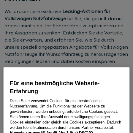
Wir präsentiere exklusive
Leasing-Aktionen für
Volkswagen Nutzfahrzeuge
für Sie, die gezielt darauf
abgestimmt sind, Ihr Fahrerlebnis zu optimieren und
Ihre Ausgaben zu senken. Entdecken Sie die Vorteile,
die Sie erwarten, und erfahren Sie, wie Sie durch
unsere speziell angepassten Angebote für Volkswagen
Nutzfahrzeuge Ihr Wunschfahrzeug zu herausragenden
Bedingungen leasen und dabei Kosten einsparen
können.
Für eine bestmögliche Website-
JETZT BERATUNG ANFORDERN
Erfahrung
Diese Seite verwendet Cookies für eine bestmögliche
Nutzererfahrung. Um die Funktionalität der Webseite zu
gewährleisten, wurden unbedingt erforderliche Cookies gesetzt.
VW NUTZFAHRZEUGE LEASING-
Sie können unten Ihre Auswahl der einwilligungspflichtigen
Cookies einstellen oder gleich alle Cookies akzeptieren. Dadurch
AKTIONEN
werden Identifikationsdaten durch unsere Partner verarbeitet.
Hinweis zur gemäß Art 49 Abs 1 lit a) DSGVO