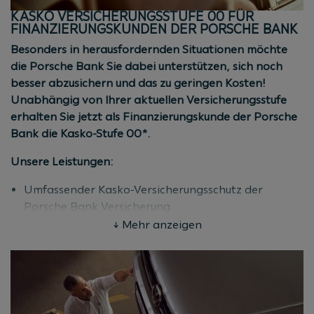
Abschluss einer KASKO über die Porsche Bank
KASKO VERSICHERUNGSSTUFE 00 FÜR
Versicherung. Aktion ist gültig bis 31.12.2026
FINANZIERUNGSKUNDEN DER PORSCHE BANK
(Kaufvertrags-/Antragsdatum). Mindestnettokredit
Besonders in herausfordernden Situationen möchte
50% vom Kaufpreis. Mindestlaufzeit 36 Monate. Stand
die Porsche Bank Sie dabei unterstützen, sich noch
08/2026.
besser abzusichern und das zu geringen Kosten!
Unabhängig von Ihrer aktuellen Versicherungsstufe
erhalten Sie jetzt als Finanzierungskunde der Porsche
Bank die Kasko-Stufe 00*.
Unsere Leistungen:
Umfassender Kasko-Versicherungsschutz der
Porsche Bank Versicherung
Attraktive Prämie
↓ Mehr anzeigen
Die sonstigen Rabattmöglichkeiten für die Kasko-
Versicherung bleiben unverändert
Bedingungen:
Für alle Neu-, Jung- und Gebrauchtwagen aller