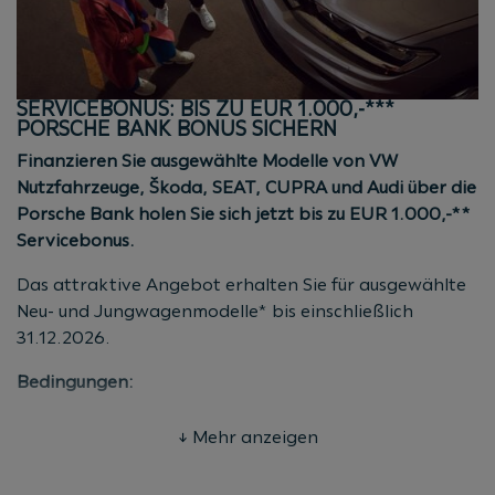
Nicht gültig für Flottenkunden, Behörden und ARAC
Aktionszeitraum: bis 31.12.2026
(Kaufvertrags-/Antragsdatum)
SERVICEBONUS: BIS ZU EUR 1.000,-***
* Aktion gültig bis 31.12.2026
PORSCHE BANK BONUS SICHERN
(Kaufvertrags-/Antragsdatum). Die Aktion gilt für
Finanzieren Sie ausgewählte Modelle von VW
Neu-, Jung- und Gebrauchtwagen aller Marken (auch
Nutzfahrzeuge, Škoda, SEAT, CUPRA und Audi über die
Fremdmarken) bei Finanzierung über die Porsche
Porsche Bank holen Sie sich jetzt bis zu EUR 1.000,-**
Bank. Das Angebot gilt für Privatkunden,
Servicebonus.
Unternehmer sowie Mitarbeiter mit einer aktuellen
Kaskostufe bis 09. Nicht für Flottenkunden, Behörden
Das attraktive Angebot erhalten Sie für ausgewählte
und ARAC. Stand
08/2026.
Neu- und Jungwagenmodelle* bis einschließlich
31.12.2026.
Bedingungen:
EUR 500,-* für ausgewählte Neuwagenmodelle von
↓ Mehr anzeigen
Audi (ausgenommen RS-Modelle)
EUR 1.000,-** für alle VW Nutzfahrzeuge Neuwagen