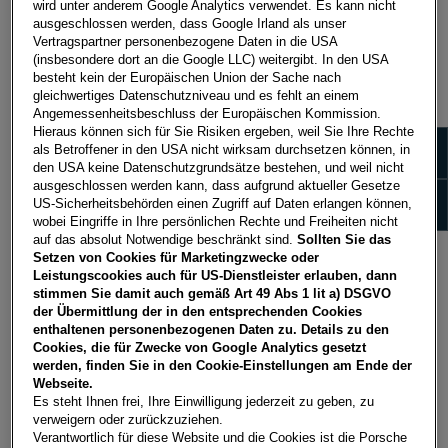
wird unter anderem Google Analytics verwendet. Es kann nicht
ausgeschlossen werden, dass Google Irland als unser
Vertragspartner personenbezogene Daten in die USA
(insbesondere dort an die Google LLC) weitergibt. In den USA
besteht kein der Europäischen Union der Sache nach
gleichwertiges Datenschutzniveau und es fehlt an einem
Angemessenheitsbeschluss der Europäischen Kommission.
Hieraus können sich für Sie Risiken ergeben, weil Sie Ihre Rechte
Zeige 
als Betroffener in den USA nicht wirksam durchsetzen können, in
den USA keine Datenschutzgrundsätze bestehen, und weil nicht
ausgeschlossen werden kann, dass aufgrund aktueller Gesetze
Zeige
US-Sicherheitsbehörden einen Zugriff auf Daten erlangen können,
wobei Eingriffe in Ihre persönlichen Rechte und Freiheiten nicht
auf das absolut Notwendige beschränkt sind.
Sollten Sie das
Setzen von Cookies für Marketingzwecke oder
Leistungscookies auch für US-Dienstleister erlauben, dann
CUPRA: BIS ZU EUR 3.000,-*
stimmen Sie damit auch gemäß Art 49 Abs 1 lit a) DSGVO
FINANZIERUNGSBONUS!
der Übermittlung der in den entsprechenden Cookies
Finanzieren Sie Ihren CUPRA über die Porsche Bank
enthaltenen personenbezogenen Daten zu. Details zu den
Cookies, die für Zwecke von Google Analytics gesetzt
und holen Sie sich jetzt bis zu EUR 3.000,-*
werden, finden Sie in den Cookie-Einstellungen am Ende der
Finanzierungsbonus.
Webseite.
Es steht Ihnen frei, Ihre Einwilligung jederzeit zu geben, zu
Das attraktive Angebot erhalten Sie bis einschließlich
verweigern oder zurückzuziehen.
Verantwortlich für diese Website und die Cookies ist die Porsche
31.12.2026 (Kaufvertrags-/Antragsdatum).