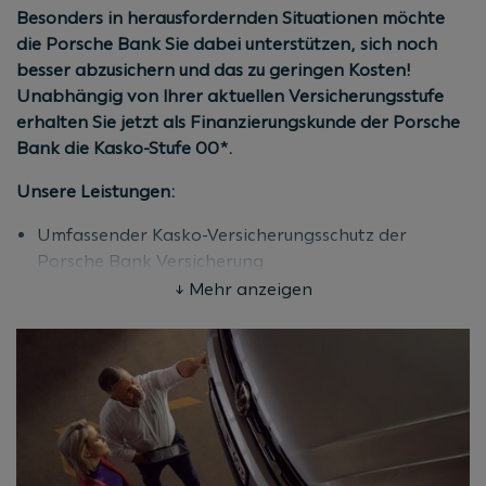
(Kaufvertrags-/Antragsdatum). Mindestnettokredit
Besonders in herausfordernden Situationen möchte
50% vom Kaufpreis. Mindestlaufzeit 36 Monate. Stand
die Porsche Bank Sie dabei unterstützen, sich noch
08/2026.
besser abzusichern und das zu geringen Kosten!
Unabhängig von Ihrer aktuellen Versicherungsstufe
erhalten Sie jetzt als Finanzierungskunde der Porsche
Bank die Kasko-Stufe 00*.
Unsere Leistungen:
Umfassender Kasko-Versicherungsschutz der
Porsche Bank Versicherung
Attraktive Prämie
↓ Mehr anzeigen
Die sonstigen Rabattmöglichkeiten für die Kasko-
Versicherung bleiben unverändert
Bedingungen:
Für alle Neu-, Jung- und Gebrauchtwagen aller
Marken
Gültig für alle Kunden mit Kaskostufe bis 09