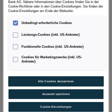
Bank AG. Nähere Informationen über Cookies finden Sie in der
Cookie-Richtlinie oder in den Cookie-Einstellungen. Sie finden die
Modelle:
Cookie-Einstellungen am Ende der Webseite.
EUR 3.000,-*
für BEV und e-Hybrid Modelle (ausg.
Unbedingt erforderliche Cookies
CUPRA Formentor Black Edition e-Hybrid)
EUR 2.000,-*
für alle Verbrenner Modelle und
↓ Mehr anzeigen
Leistungs-Cookies (inkl. US-Anbieter)
CUPRA Formentor Black Edition e-Hybrid
Bedingungen:
Funktionelle Cookies (inkl. US-Anbieter)
gültig für alle Leasing- und Kredit-Varianten ab 36
Cookies für Marketingzwecke (inkl. US-
PORSCHE BANK BONUS
Anbieter)
Monate Laufzeit
Mindest-Nettokredit 50 % vom Kaufpreis
Informationen zum
Finanzierungsbonus für
NACH MARKE FILTERN
Alle Cookies akzeptieren
Jungwagen
finden Sie
hier
.
* EUR 2.000,- Porsche Bank Bonus für alle Verbrenner
Auswahl speichern
Modelle und CUPRA Formentor Black Edition e-Hybrid
(ausg. BEV und e-Hybrid Modelle mit EUR 3.000,-) für
Cookie-Einstellungen