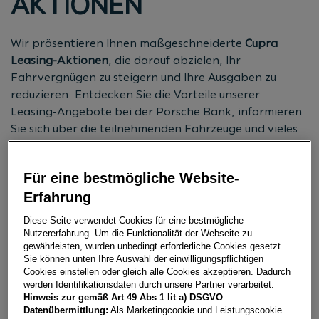
AKTIONEN
Wir präsentieren Ihnen maßgeschneiderte
Cupra
Leasing-Aktionen
, die darauf abzielen, Ihr
Fahrvergnügen zu steigern und Ihre Ausgaben zu
reduzieren. Entdecken Sie die Vorteile unserer
Leasing-Angebote bei der Porsche Bank, informieren
Sie sich über die teilnehmenden Fahrzeuge und vieles
mehr auf unserer Webseite.
Für eine bestmögliche Website-
JETZT BERATUNG ANFORDERN
Erfahrung
Diese Seite verwendet Cookies für eine bestmögliche
Nutzererfahrung. Um die Funktionalität der Webseite zu
gewährleisten, wurden unbedingt erforderliche Cookies gesetzt.
Sie können unten Ihre Auswahl der einwilligungspflichtigen
CUPRA LEASING-AKTIONEN
Cookies einstellen oder gleich alle Cookies akzeptieren. Dadurch
werden Identifikationsdaten durch unsere Partner verarbeitet.
Hinweis zur gemäß Art 49 Abs 1 lit a) DSGVO
NACH MARKE FILTERN
Datenübermittlung:
Als Marketingcookie und Leistungscookie