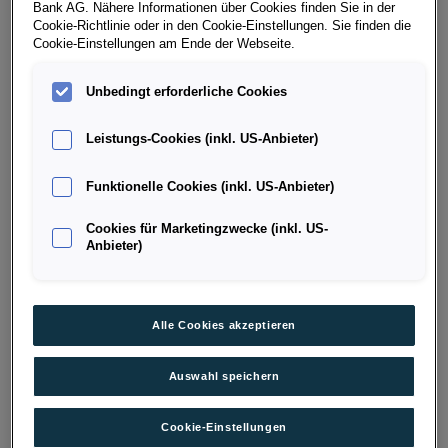
Bank AG. Nähere Informationen über Cookies finden Sie in der
Cookie-Richtlinie oder in den Cookie-Einstellungen. Sie finden die
Modelle:
Cookie-Einstellungen am Ende der Webseite.
EUR 3.000,-*
für BEV und e-Hybrid Modelle (ausg.
Unbedingt erforderliche Cookies
CUPRA Formentor Black Edition e-Hybrid)
EUR 2.000,-*
für alle Verbrenner Modelle und
↓ Mehr anzeigen
Leistungs-Cookies (inkl. US-Anbieter)
CUPRA Formentor Black Edition e-Hybrid
Bedingungen:
Funktionelle Cookies (inkl. US-Anbieter)
gültig für alle Leasing- und Kredit-Varianten ab 36
Cookies für Marketingzwecke (inkl. US-
PORSCHE BANK BONUS
Anbieter)
Monate Laufzeit
Mindest-Nettokredit 50 % vom Kaufpreis
Informationen zum
Finanzierungsbonus für
NACH MARKE FILTERN
Alle Cookies akzeptieren
Jungwagen
finden Sie
hier
.
* EUR 2.000,- Porsche Bank Bonus für alle Verbrenner
Auswahl speichern
Modelle und CUPRA Formentor Black Edition e-Hybrid
(ausg. BEV und e-Hybrid Modelle mit EUR 3.000,-) für
Cookie-Einstellungen