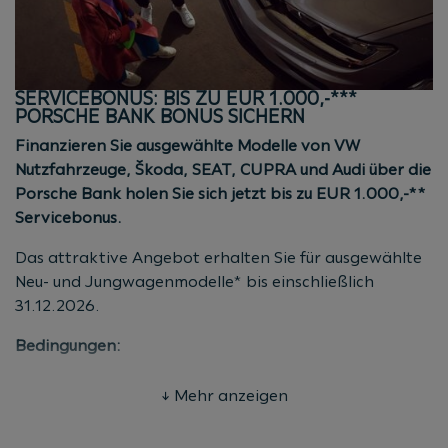
Nicht gültig für Flottenkunden, Behörden und ARAC
Aktionszeitraum: bis 31.12.2026
(Kaufvertrags-/Antragsdatum)
SERVICEBONUS: BIS ZU EUR 1.000,-***
* Aktion gültig bis 31.12.2026
PORSCHE BANK BONUS SICHERN
(Kaufvertrags-/Antragsdatum). Die Aktion gilt für
Finanzieren Sie ausgewählte Modelle von VW
Neu-, Jung- und Gebrauchtwagen aller Marken (auch
Nutzfahrzeuge, Škoda, SEAT, CUPRA und Audi über die
Fremdmarken) bei Finanzierung über die Porsche
Porsche Bank holen Sie sich jetzt bis zu EUR 1.000,-**
Bank. Das Angebot gilt für Privatkunden,
Servicebonus.
Unternehmer sowie Mitarbeiter mit einer aktuellen
Kaskostufe bis 09. Nicht für Flottenkunden, Behörden
Das attraktive Angebot erhalten Sie für ausgewählte
und ARAC. Stand
08/2026.
Neu- und Jungwagenmodelle* bis einschließlich
31.12.2026.
Bedingungen:
EUR 500,-* für ausgewählte Neuwagenmodelle von
↓ Mehr anzeigen
Audi (ausgenommen RS-Modelle)
EUR 1.000,-** für alle VW Nutzfahrzeuge Neuwagen