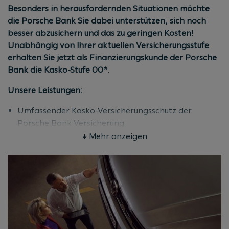
(Kaufvertrags-/Antragsdatum). Mindestnettokredit
Besonders in herausfordernden Situationen möchte
50% vom Kaufpreis. Mindestlaufzeit 36 Monate. Stand
die Porsche Bank Sie dabei unterstützen, sich noch
08/2026.
besser abzusichern und das zu geringen Kosten!
Unabhängig von Ihrer aktuellen Versicherungsstufe
erhalten Sie jetzt als Finanzierungskunde der Porsche
Bank die Kasko-Stufe 00*.
Unsere Leistungen:
Umfassender Kasko-Versicherungsschutz der
Porsche Bank Versicherung
Attraktive Prämie
↓ Mehr anzeigen
Die sonstigen Rabattmöglichkeiten für die Kasko-
Versicherung bleiben unverändert
Bedingungen:
Für alle Neu-, Jung- und Gebrauchtwagen aller
Marken
Gültig für alle Kunden mit Kaskostufe bis 09