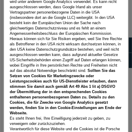
wird unter anderem Google Analytics verwendet. Es kann nicht
ausgeschlossen werden, dass Google Irland als unser
Vertragspartner personenbezogene Daten in die USA
(insbesondere dort an die Google LLC) weitergibt. In den USA
besteht kein der Europäischen Union der Sache nach
gleichwertiges Datenschutzniveau und es fehlt an einem
Angemessenheitsbeschluss der Europäischen Kommission.
Hieraus können sich für Sie Risiken ergeben, weil Sie Ihre Rechte
Zeige 
als Betroffener in den USA nicht wirksam durchsetzen können, in
den USA keine Datenschutzgrundsätze bestehen, und weil nicht
ausgeschlossen werden kann, dass aufgrund aktueller Gesetze
Zeige
US-Sicherheitsbehörden einen Zugriff auf Daten erlangen können,
wobei Eingriffe in Ihre persönlichen Rechte und Freiheiten nicht
auf das absolut Notwendige beschränkt sind.
Sollten Sie das
Setzen von Cookies für Marketingzwecke oder
Leistungscookies auch für US-Dienstleister erlauben, dann
CUPRA: BIS ZU EUR 3.000,-*
stimmen Sie damit auch gemäß Art 49 Abs 1 lit a) DSGVO
FINANZIERUNGSBONUS!
der Übermittlung der in den entsprechenden Cookies
Finanzieren Sie Ihren CUPRA über die Porsche Bank
enthaltenen personenbezogenen Daten zu. Details zu den
Cookies, die für Zwecke von Google Analytics gesetzt
und holen Sie sich jetzt bis zu EUR 3.000,-*
werden, finden Sie in den Cookie-Einstellungen am Ende der
Finanzierungsbonus.
Webseite.
Es steht Ihnen frei, Ihre Einwilligung jederzeit zu geben, zu
Das attraktive Angebot erhalten Sie bis einschließlich
verweigern oder zurückzuziehen.
Verantwortlich für diese Website und die Cookies ist die Porsche
31.12.2026 (Kaufvertrags-/Antragsdatum).