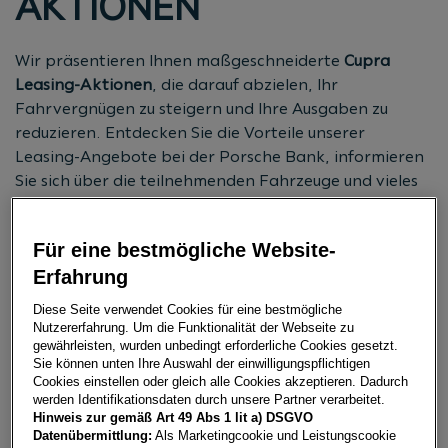
AKTIONEN
Wir präsentieren Ihnen maßgeschneiderte
Cupra
Leasing-Aktionen
, die darauf abzielen, Ihr
Fahrvergnügen zu steigern und Ihre Ausgaben zu
reduzieren. Entdecken Sie die Vorteile unserer
Leasing-Angebote bei der Porsche Bank, informieren
Sie sich über die teilnehmenden Fahrzeuge und vieles
mehr auf unserer Webseite.
Für eine bestmögliche Website-
JETZT BERATUNG ANFORDERN
Erfahrung
Diese Seite verwendet Cookies für eine bestmögliche
Nutzererfahrung. Um die Funktionalität der Webseite zu
gewährleisten, wurden unbedingt erforderliche Cookies gesetzt.
Sie können unten Ihre Auswahl der einwilligungspflichtigen
CUPRA LEASING-AKTIONEN
Cookies einstellen oder gleich alle Cookies akzeptieren. Dadurch
werden Identifikationsdaten durch unsere Partner verarbeitet.
Hinweis zur gemäß Art 49 Abs 1 lit a) DSGVO
NACH MARKE FILTERN
Datenübermittlung:
Als Marketingcookie und Leistungscookie