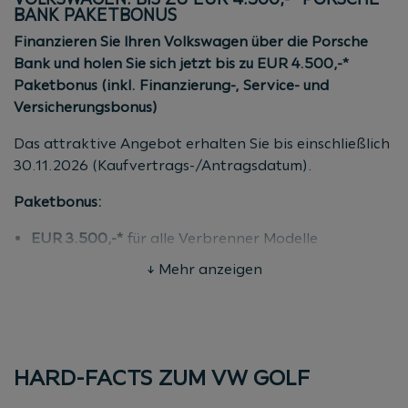
BANK PAKETBONUS
Finanzieren Sie Ihren Volkswagen über die Porsche
Bank und holen Sie sich jetzt bis zu EUR 4.500,-*
Paketbonus (inkl. Finanzierung-, Service- und
Versicherungsbonus)
Das attraktive Angebot erhalten Sie bis einschließlich
30.11.2026
(Kaufvertrags-/Antragsdatum).
Paketbonus:
EUR 3.500,-*
für alle Verbrenner Modelle
EUR 4.500.-*
für alle BEV / PHEV Modelle
↓ Mehr anzeigen
Bedingungen:
gültig für alle Leasing- und Kredit-Varianten ab 36
Monate Laufzeit
HARD-FACTS ZUM VW GOLF
Mindest-Nettokredit 50 % vom Kaufpreis