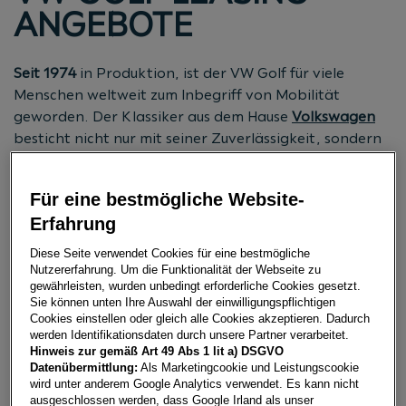
ANGEBOTE
Seit 1974
in Produktion, ist der VW Golf für viele
Menschen weltweit zum Inbegriff von Mobilität
geworden. Der Klassiker aus dem Hause
Volkswagen
besticht nicht nur mit seiner Zuverlässigkeit, sondern
längst auch mit seinen hochwertigen technischen
Eigenschaften. Überzeugen Sie sich selbst und werfen
Für eine bestmögliche Website-
Sie einen Blick auf unsere Leasing-Angebote.
Erfahrung
Diese Seite verwendet Cookies für eine bestmögliche
JETZT BERATUNG ANFORDERN
Nutzererfahrung. Um die Funktionalität der Webseite zu
gewährleisten, wurden unbedingt erforderliche Cookies gesetzt.
Sie können unten Ihre Auswahl der einwilligungspflichtigen
Cookies einstellen oder gleich alle Cookies akzeptieren. Dadurch
werden Identifikationsdaten durch unsere Partner verarbeitet.
FLEXIBLE PREISE FÜR JEDEN
Hinweis zur gemäß Art 49 Abs 1 lit a) DSGVO
Datenübermittlung:
Als Marketingcookie und Leistungscookie
BEDARF
wird unter anderem Google Analytics verwendet. Es kann nicht
ausgeschlossen werden, dass Google Irland als unser