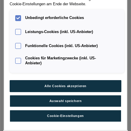
Cookie-Einstellungen am Ende der Webseite.
Unbedingt erforderliche Cookies
Leistungs-Cookies (inkl. US-Anbieter)
Funktionelle Cookies (inkl. US-Anbieter)
Cookies für Marketingzwecke (inkl. US-
Anbieter)
VW GOLF LEASING-ANGEBOTE FÜR
NEUKUNDEN
Alle Cookies akzeptieren
Konfigurieren Sie einen VW Golf ganz nach Ihren
Auswahl speichern
Vorstellungen und profitieren Sie von attraktiven
Leasing-Angeboten
der Porsche Bank. Mehr
Cookie-Einstellungen
Informationen und ein spezifisches Angebot erhalten
Sie bei der Anfrage des konfigurierbaren Neuwagens