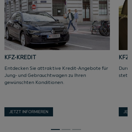
KFZ-KREDIT
KFZ-
Entdecken Sie attraktive Kredit-Angebote für
Durch
Jung- und Gebrauchtwagen zu Ihren
stets
gewünschten Konditionen.
JETZT INFORMIEREN
JET