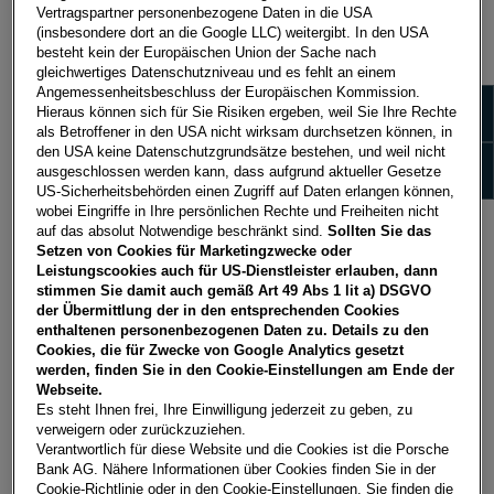
Vertragspartner personenbezogene Daten in die USA
(insbesondere dort an die Google LLC) weitergibt. In den USA
besteht kein der Europäischen Union der Sache nach
gleichwertiges Datenschutzniveau und es fehlt an einem
Angemessenheitsbeschluss der Europäischen Kommission.
Zeige 
Hieraus können sich für Sie Risiken ergeben, weil Sie Ihre Rechte
als Betroffener in den USA nicht wirksam durchsetzen können, in
den USA keine Datenschutzgrundsätze bestehen, und weil nicht
Zeige
ausgeschlossen werden kann, dass aufgrund aktueller Gesetze
US-Sicherheitsbehörden einen Zugriff auf Daten erlangen können,
wobei Eingriffe in Ihre persönlichen Rechte und Freiheiten nicht
auf das absolut Notwendige beschränkt sind.
Sollten Sie das
Setzen von Cookies für Marketingzwecke oder
Leistungscookies auch für US-Dienstleister erlauben, dann
stimmen Sie damit auch gemäß Art 49 Abs 1 lit a) DSGVO
VW GOLF LEASEN UNTER 250€
der Übermittlung der in den entsprechenden Cookies
enthaltenen personenbezogenen Daten zu. Details zu den
Cookies, die für Zwecke von Google Analytics gesetzt
werden, finden Sie in den Cookie-Einstellungen am Ende der
Webseite.
Es steht Ihnen frei, Ihre Einwilligung jederzeit zu geben, zu
verweigern oder zurückzuziehen.
Verantwortlich für diese Website und die Cookies ist die Porsche
Bank AG. Nähere Informationen über Cookies finden Sie in der
Cookie-Richtlinie oder in den Cookie-Einstellungen. Sie finden die