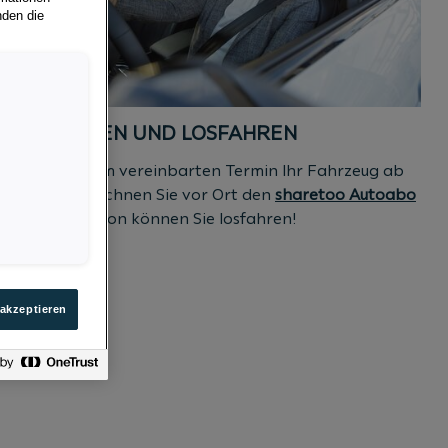
nden die
3. ABHOLEN UND LOSFAHREN
Holen Sie zum vereinbarten Termin Ihr Fahrzeug ab
und unterzeichnen Sie vor Ort den
sharetoo Autoabo
Vertrag. Schon können Sie losfahren!
 akzeptieren