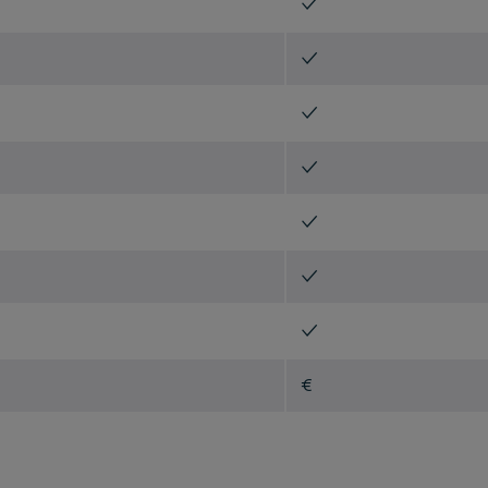
✓
✓
✓
✓
✓
✓
✓
€