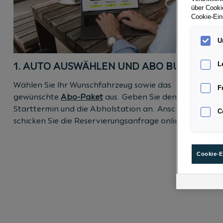
über Cookie
Cookie-Ein
U
1. AUTO AUSWÄHLEN UND ABO BUCHEN
L
Wählen Sie Ihr Wunschfahrzeug sowie das
F
gewünschte
Abo-Paket
aus. Geben Sie den
Starttermin und die Abholstation an. Anschließend
C
schicken Sie die Reservierungsanfrage online ab
Cookie-E