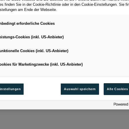
s finden Sie in der Cookie-Richtlinie oder in den Cookie-Einstellungen. Sie fi
stellungen am Ende der Webseite.
nbedingt erforderliche Cookies
2. TERMIN BESTÄTIGEN
eistungs-Cookies (inkl. US-Anbieter)
Wir bestätigen den Termin und Ort für die Abholung
unktionelle Cookies (inkl. US-Anbieter)
Ihres Wunschautos. Für Rückfragen zu Ihrem
Abo
stehen Ihnen
unsere Expert*innen
gerne zur
ookies für Marketingzwecke (inkl. US-Anbieter)
Verfügung.
instellungen
Auswahl speichern
Alle Cookies