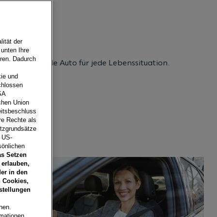
ität der
 unten Ihre
eren. Dadurch
e das passende Auto für jede Lebenssituation.
ie und
chlossen
SA
schen Union
eitsbeschluss
re Rechte als
utzgrundsätze
e US-
sönlichen
as Setzen
 erlauben,
er in den
 Cookies,
stellungen
hen.
rmationen