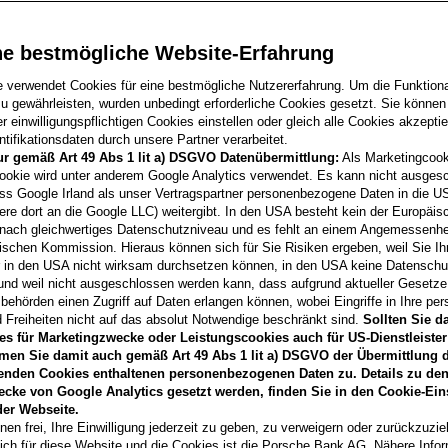
ne bestmögliche Website-Erfahrung
e verwendet Cookies für eine bestmögliche Nutzererfahrung. Um die Funktional
u gewährleisten, wurden unbedingt erforderliche Cookies gesetzt. Sie können
 einwilligungspflichtigen Cookies einstellen oder gleich alle Cookies akzepti
lles im Komplettpaket: mit dem flexiblen
Autoabo
haben Si
tifikationsdaten durch unsere Partner verarbeitet.
 operated by ARAC GmbH.
ur gemäß Art 49 Abs 1 lit a) DSGVO Datenübermittlung:
Als Marketingcook
ookie wird unter anderem Google Analytics verwendet. Es kann nicht ausges
ss Google Irland als unser Vertragspartner personenbezogene Daten in die U
ere dort an die Google LLC) weitergibt. In den USA besteht kein der Europäi
nach gleichwertiges Datenschutzniveau und es fehlt an einem Angemessenh
ischen Kommission. Hieraus können sich für Sie Risiken ergeben, weil Sie Ih
r in den USA nicht wirksam durchsetzen können, in den USA keine Datensch
N ZU IHREM AUTOABO
und weil nicht ausgeschlossen werden kann, dass aufgrund aktueller Gesetz
behörden einen Zugriff auf Daten erlangen können, wobei Eingriffe in Ihre per
 Freiheiten nicht auf das absolut Notwendige beschränkt sind.
Sollten Sie d
es für Marketingzwecke oder Leistungscookies auch für US-Dienstleister
men Sie damit auch gemäß Art 49 Abs 1 lit a) DSGVO der Übermittlung d
enden Cookies enthaltenen personenbezogenen Daten zu. Details zu den
ecke von Google Analytics gesetzt werden, finden Sie in den Cookie-Ein
er Webseite.
nen frei, Ihre Einwilligung jederzeit zu geben, zu verweigern oder zurückzuzie
lich für diese Website und die Cookies ist die Porsche Bank AG. Nähere Info