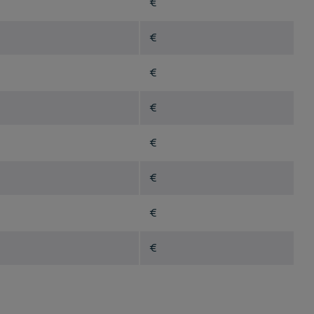
€
€
€
€
€
€
€
€